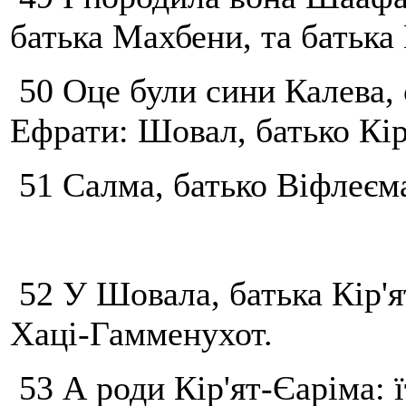
батька Махбени, та батька 
50 Оце були сини Калева,
Ефрати: Шовал, батько Кір
51 Салма, батько Віфлеєма
52 У Шовала, батька Кір'я
Хаці-Гамменухот.
53 А роди Кір'ят-Єаріма: 