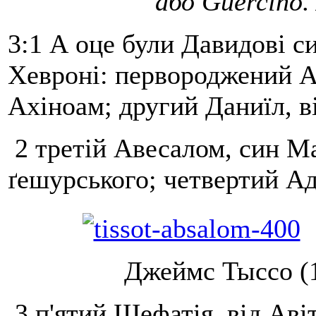
або Guercino.
3:1 А оце були Давидові с
Хевроні: первороджений Ам
Ахіноам; другий Даниїл, ві
2 третій Авесалом, син Ма
ґешурського; четвертий Ад
Джеймс Тыссо (1
3 п'ятий Шефатія, від Аві