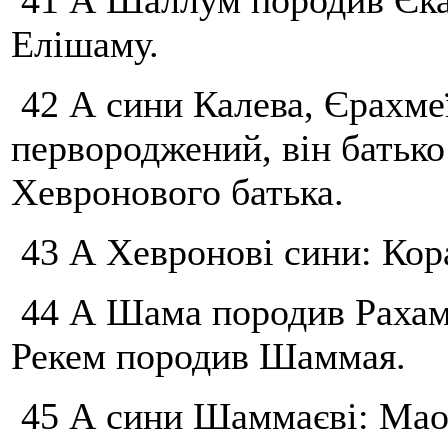
41 А Шаллум породив Єка
Елішаму.
42 А сини Калева, Єрахме
первороджений, він батько
Хевронового батька.
43 А Хевронові сини: Корах
44 А Шама породив Рахама
Рекем породив Шаммая.
45 А сини Шаммаєві: Маон