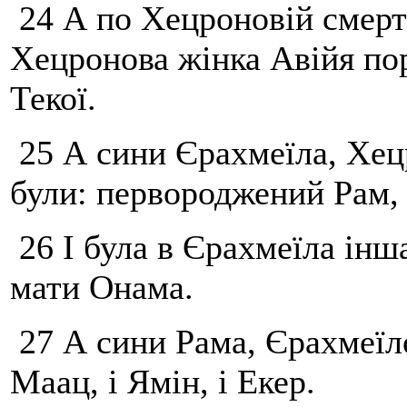
24 А по Хецроновій смерт
Хецронова жінка Авійя по
Текої.
25 А сини Єрахмеїла, Хец
були: первороджений Рам, і
26 І була в Єрахмеїла інша
мати Онама.
27 А сини Рама, Єрахмеїл
Маац, і Ямін, і Екер.