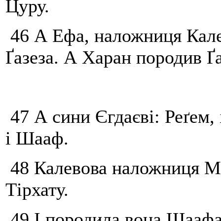
Цуру.
46 А Ефа, наложниця Калев
Ґазеза. А Харан породив Ґа
47 А сини Єгдаєві: Реґем, і
і Шааф.
48 Калевова наложниця М
Тірхату.
49 І породила вона Шаафа