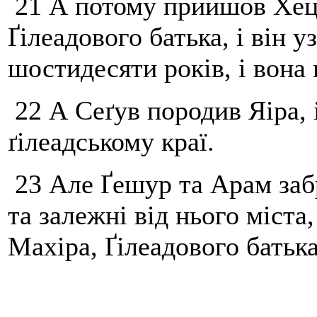
21 А потому прийшов Хец
Ґілеадового батька, і він уз
шостидесяти років, і вона
22 А Сеґув породив Яіра, і
ґілеадському краї.
23 Але Ґешур та Арам забр
та залежні від нього міста,
Махіра, Ґілеадового батька