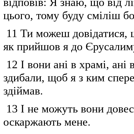
відповів: Я знаю, що від л
цього, тому буду сміліш б
11 Ти можеш довідатися, 
як прийшов я до Єрусалим
12 І вони ані в храмі, ані 
здибали, щоб я з ким спере
здіймав.
13 І не можуть вони довест
оскаржають мене.