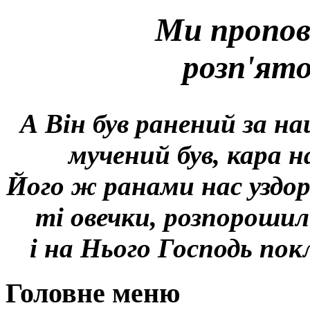
Ми пропов
розп'ят
А Він був ранений за на
мучений був, кара н
Його ж ранами нас уздор
ті овечки, розпорошил
і на Нього Господь покл
Головне меню