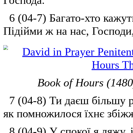
Господа.
6 (04-7) Багато-хто кажут
Підійми ж на нас, Господи
Book of Hours (1480
7 (04-8) Ти даєш більшу ра
як помножилося їхнє збіжж
8 (04-9) У спокої я ляжу, 