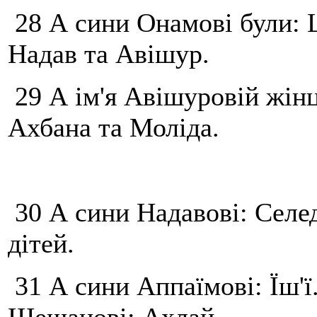
28 А сини Онамові були: 
Надав та Авішур.
29 А ім'я Авішуровій жінц
Ахбана та Моліда.
30 А сини Надавові: Селед
дітей.
31 А сини Аппаїмові: Їш'ї