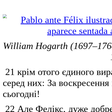
William Hogarth (1697–176
21 крім отого єдиного вир
серед них: За воскресення
сьогодні!
22 Але Фелікс, дуже добр