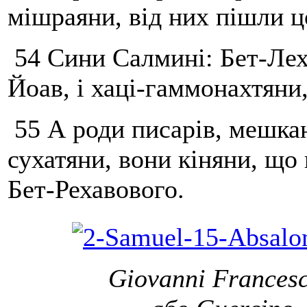
мішраяни, від них пішли ц
54 Сини Салмині: Бет-Лехе
Йоав, і хаці-гаммонахтяни
55 А роди писарів, мешканц
сухатяни, вони кіняни, що 
Бет-Рехавового.
Giovanni Francesc