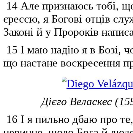
14 Але признаюсь тобі, що 
єрессю, я Богові отців слу
Законі й у Пророків напис
15 І маю надію я в Бозі, ч
що настане воскресення пр
Дієго Веласкес (15
16 І я пильно дбаю про те
невинне, щодо Бога й люд