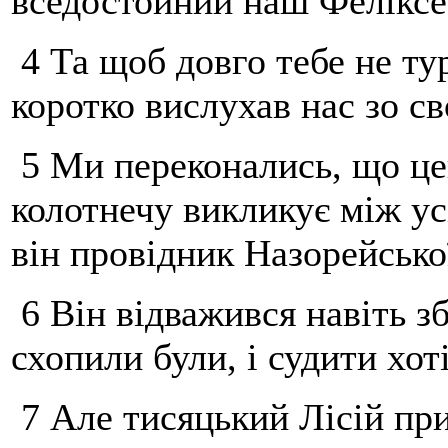
вседостойний наш Феліксе
4 Та щоб довго тебе не ту
коротко вислухав нас зо св
5 Ми переконались, що цей
колотнечу викликує між ус
він провідник Назорейської
6 Він відважився навіть зб
схопили були, і судити хо
7 Але тисяцький Лісій при