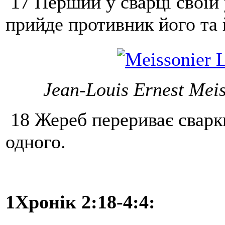
17 Перший у сварці своїй 
прийде противник його та 
Jean-Louis Ernest Mei
18 Жереб перериває сварки
одного.
1Хронік 2:18-4:4: