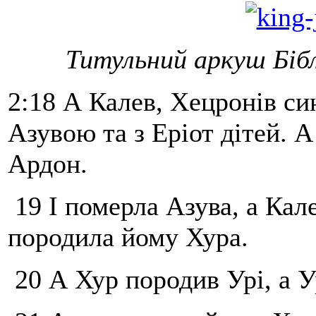
Титульний аркуш Бібл
2:18 А Калев, Хецронів си
Азувою та з Еріот дітей. А
Ардон.
19 І померла Азува, а Кале
породила йому Хура.
20 А Хур породив Урі, а У