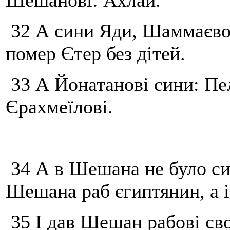
Шешанові: Ахлай.
32 А сини Яди, Шаммаєвого
помер Єтер без дітей.
33 А Йонатанові сини: Пеле
Єрахмеїлові.
34 А в Шешана не було син
Шешана раб єгиптянин, а і
35 І дав Шешан рабові сво