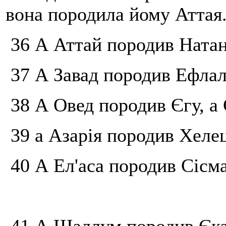
вона породила йому Аттая
36 А Аттай породив Натана
37 А Завад породив Ефлал
38 А Овед породив Єгу, а
39 а Азарія породив Хелец
40 А Ел'аса породив Сісм