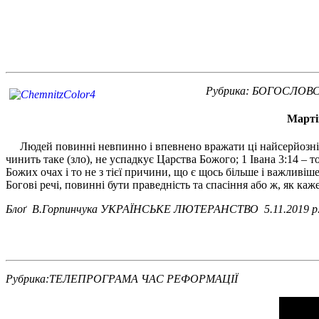
Рубрика:
БОГОСЛОВС
Мартін
Людей повинні невпинно і впевнено вражати ці найсерйозніші т
чинить таке (зло), не успадкує Царства Божого; 1 Івана 3:14 – 
Божих очах і то не з тієї причини, що є щось більше і важливі
Богові речі, повинні бути праведність та спасіння або ж, як ка
Блоґ В.Горпинчука УКРАЇНСЬКЕ ЛЮТЕРАНСТВО 5.11.2019 р
Рубрика:ТЕЛЕПРОГРАМА ЧАС РЕФОРМАЦІЇ