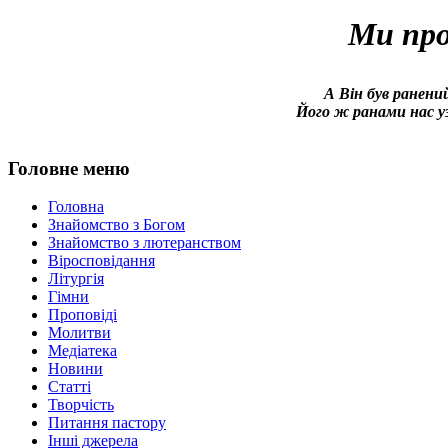
Ми про
А Він був ранений
Його ж ранами нас уз
Головне меню
Головна
Знайомство з Богом
Знайомство з лютеранством
Віросповідання
Літургія
Гімни
Проповіді
Молитви
Медіатека
Новини
Статті
Творчість
Питання пастору
Інші джерела