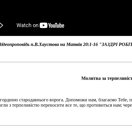
ідеопроповідь п.В.Хаустова на Матвія 20:1-16 "
ЗАЗДРІ РОБ
Молитва за терпеливіс
рдиню стародавнього ворога. Допоможи нам, благаємо Тебе, пра
гли з терпеливістю переносити все те, що противиться нам; чере