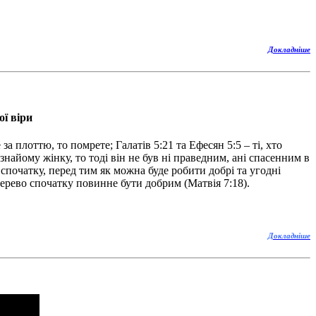
Докладніше
ої віри
лоттю, то помрете; Галатів 5:21 та Ефесян 5:5 – ті, хто
знайому жінку, то тоді він не був ні праведним, ані спасенним в
 спочатку, перед тим як можна буде робити добрі та угодні
 дерево спочатку повинне бути добрим (Матвія 7:18).
Докладніше