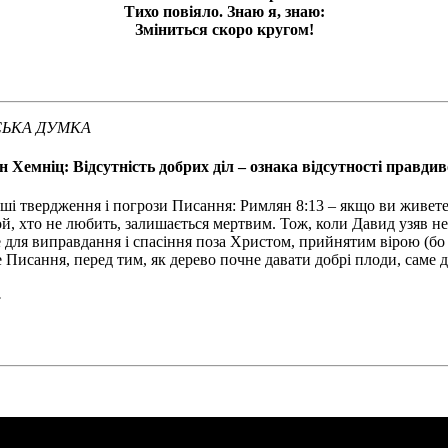
Тихо повіяло. Знаю я, знаю:
Зміниться скоро кругом!
ЬКА ДУМКА
 Хемніц: Відсутність добрих діл – ознака відсутності правдив
вердження і погрози Писання: Римлян 8:13 – якщо ви живете за п
той, хто не любить, залишається мертвим. Тож, коли Давид узяв не
ше для виправдання і спасіння поза Христом, прийнятим вірою (бо
же Писання, перед тим, як дерево почне давати добрі плоди, саме
.