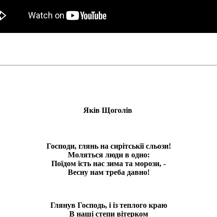
Яків Щоголів
Господи, глянь на сирітськії сльози!
Моляться люди в одно:
Поїдом їсть нас зима та морози, -
Весну нам треба давно!
Глянув Господь, і із теплого краю
В наші степи вітерком