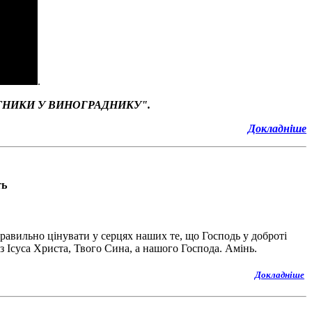
.
ІТНИКИ У ВИНОГРАДНИКУ
"
.
Докладніше
ть
вильно цінувати у серцях наших те, що Господь у доброті
з Ісуса Христа, Твого Сина, а нашого Господа. Амінь.
Докладніш
е