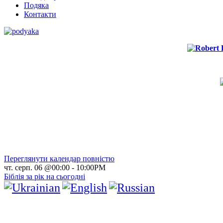
Подяка
Контакти
Переглянути календар повністю
чт. серп. 06 @00:00
-
10:00PM
Біблія за рік на сьогодні