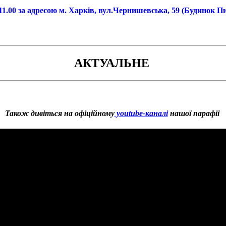
11.00 за адресою м. Харків, вул.Чернишевська, 59 (Будинок 
АКТУАЛЬНЕ
Також дивіться на офіційному
youtube-каналі
нашої парафії