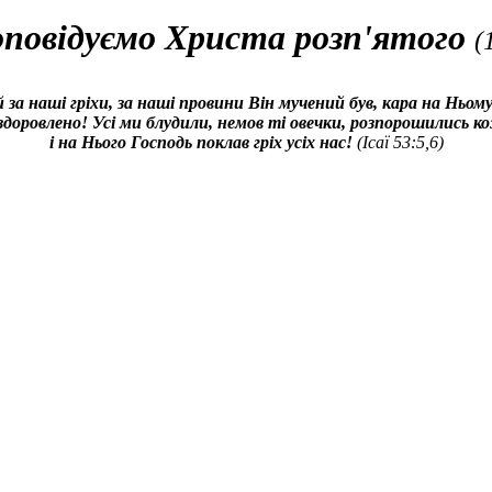
повідуємо Христа розп'ятого
(
 за наші гріхи, за наші провини Він мучений був, кара на Ньом
доровлено! Усі ми блудили, немов ті овечки, розпорошились ко
і на Нього Господь поклав гріх усіх нас!
(Ісаї 53:5,6)