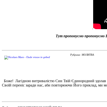
.
Тут пропонуємо
пропонуємо В
Рубрика: МОЛИТВА
Боже! Лагідною витривалістю Син Твій Єдинородний здолав го
Своїй переніс заради нас, аби повторюючи Його приклад, ми мо