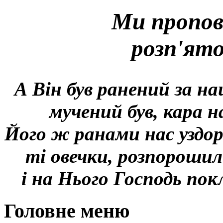
Ми пропов
розп'ят
А Він був ранений за на
мучений був, кара н
Його ж ранами нас уздор
ті овечки, розпорошил
і на Нього Господь покл
Головне меню