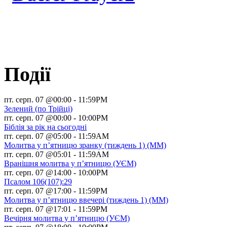
Події
пт. серп. 07 @00:00
-
11:59PM
Зелений (по Трійці)
пт. серп. 07 @00:00
-
10:00PM
Біблія за рік на сьогодні
пт. серп. 07 @05:00
-
11:59AM
Молитва у п’ятницю зранку (тиждень 1) (ММ)
пт. серп. 07 @05:01
-
11:59AM
Вранішня молитва у п’ятницю (УЄМ)
пт. серп. 07 @14:00
-
10:00PM
Псалом 106(107):29
пт. серп. 07 @17:00
-
11:59PM
Молитва у п’ятницю ввечері (тиждень 1) (ММ)
пт. серп. 07 @17:01
-
11:59PM
Вечірня молитва у п’ятницю (УЄМ)