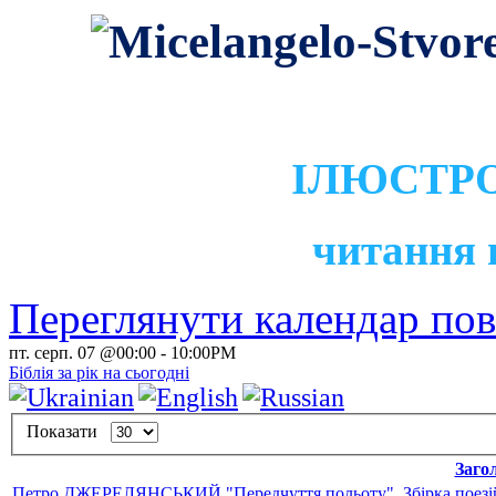
ІЛЮСТРО
читання 
Переглянути календар по
пт. серп. 07 @00:00
-
10:00PM
Біблія за рік на сьогодні
Показати
Заго
Петро ДЖЕРЕЛЯНСЬКИЙ "Передчуття польоту". Збірка поезій.