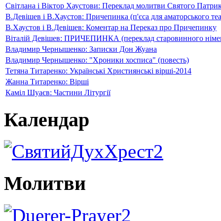
Світлана і Віктор Хаустови: Переклад молитви Святого Патри
В.Девішев і В.Хаустов: Причепинка (п'єса для аматорського те
В.Хаустов і В.Девішев: Коментар на Переказ про Причепинку
Віталій Девішев: ПРИЧЕПИНКА (переклад старовинного німец
Владимир Чернышенко: Записки Дон Жуана
Владимир Чернышенко: "Хроники хосписа" (повесть)
Тетяна Титаренко: Українські Християнські вірші-2014
Жанна Титаренко: Вірші
Каміл Шуаєв: Частини Літургії
Календар
Молитви