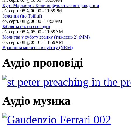
пт. серп. 07 @18:00
-
10:00PM
Курт Маркворт: Коли відбувається виправдання
сб. серп. 08 @00:00
-
11:59PM
Зелений (по Трійці)
сб. серп. 08 @00:00
-
10:00PM
Біблія за рік на сьогодні
сб. серп. 08 @05:00
-
11:59AM
Молитва у суботу зранку (тиждень 2) (ММ)
сб. серп. 08 @05:01
-
11:59AM
Вранішня молитва в суботу (УЄМ)
Аудіо проповіді
Аудіо музика