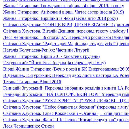
Жанна Титаренко: Громадянська лірика. 4 вірші 2019-го року
Жанна Титаренко: Анімовані вірші. Читає автор (весна 2019)
Жанна Титаренко: Віршики із Чехії (весна-літо 2018 року)
Світлана Хаустова: "СОНЦЕ ВІРИ, ЩО НЕ ЗГАСНЕ" (христия
Світлана Хаустова, Віталій Девішев: переклад тексту альбом
Леся Чернишенко: "Зі спогадів". Переклад з російської Геннаді
Світлана Хаустова: "Радість для Марії - радість для усіх!" (пере
Наталія Колупаєва-Реп'ях: Частини Літургії
Жанна Титаренко: Вірші-2017 (жовтень-грудень)
Г.Згурський: "Його Ім'я" (редакція перекладу гімну)
Вірші Жанни Титаренко (Вечір поезії в БК Енерговашмаш 26.0
В.Девішев, Г.Згурський: Переклад двох листів пастора І.А.Розен
Тетяна Титаренко Вірші 2016
Геннадій Згурський: Переклад вибраних розділів з книги І.
Геннадій Згурський: "НА ГОЛГОФСЬКІЙ ГОРІ" (переклад гім
Світлана Хаустова: "РУКИ ХРИСТА" ("РУКИ ЛЮБОВІ – ЦЕ Р
Світлана Хаустова: "Небес блакитная безодня" (переклад гімну
Світлана Хаустова, Тарас Коковський «Осанна», – спів дитячий
Світлана Хаустова, Жанна Шевченко "Косарі серед трав" (пере
Леся Чернышенко: Стихи