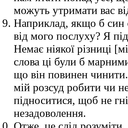
можуть утримати вас ві
Наприклад, якщо б син 
від мого послуху? Я пі
Немає ніякої різниці [
слова ці були б марними
що він повинен чинити.
мій розсуд робити чи н
підноситися, щоб не гні
незадоволення.
Отже, це слід розуміти,