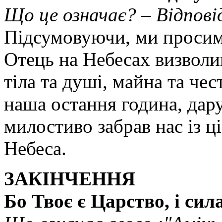
Що це означає? – Відпові
Підсумовуючи, ми просим
Отець на Небесах визволив
тіла та душі, майна та чес
наша остання година, дар
милостиво забрав нас із ці
Небеса.
ЗАКІHЧEHHЯ
Бо Твоє є Царство, і сила