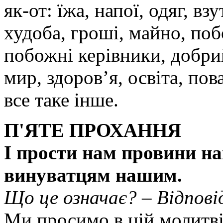
як-от: їжа, напої, одяг, вз
худоба, гроші, майно, по
побожні керівники, добри
мир, здоров’я, освіта, пова
все таке інше.
П'ЯТЕ ПРОХАННЯ
І прости нам провини на
винуватцям нашим.
Що це означає? – Відпові
Ми просимо в цій молитві