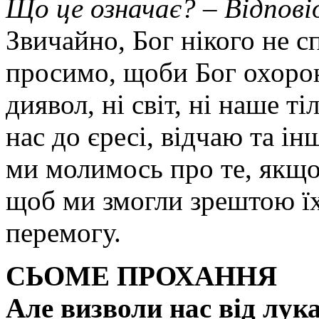
Що це означає? – Відпові
Звичайно, Бог нікого не с
просимо, щоби Бог охорон
диявол, ні світ, ні наше т
нас до єресі, відчаю та ін
ми молимось про те, якщо
щоб ми змогли зрештою їх
перемогу.
СЬОМЕ ПРОХАННЯ
Але визволи нас від лук