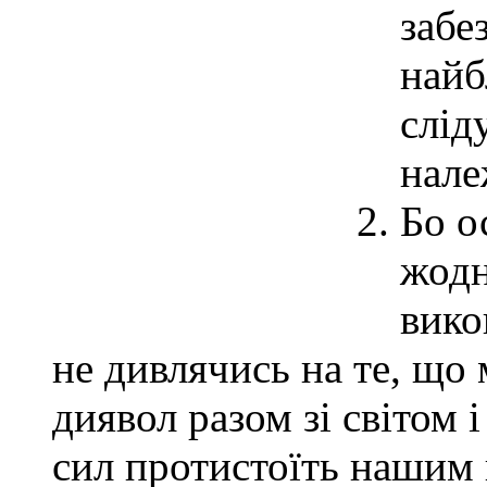
забе
найб
слід
нале
Бо о
жодн
вико
не дивлячись на те, що 
диявол разом зі світом 
сил протистоїть нашим 