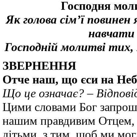
Господня мол
Як голова сім’ї повине
навчати
Господній молитві тих, 
ЗBEPHEHHЯ
Отче наш, що єси на Неб
Що це означає? – Відпові
Цими словами Бог запрошу
нашим правдивим Отцем, 
дітьми, з тим, щоб ми мог