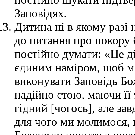
Заповідях.
Дитина ні в якому разі 
до питання про покору б
постійно думати: «Це ді
єдиним наміром, щоб ме
виконувати Заповідь Бож
надійно стою, маючи її 
гідний [чогось], але завд
для чого ми молимося, 