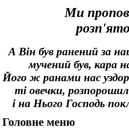
Ми пропов
розп'ят
А Він був ранений за на
мучений був, кара н
Його ж ранами нас уздор
ті овечки, розпорошил
і на Нього Господь покл
Головне меню