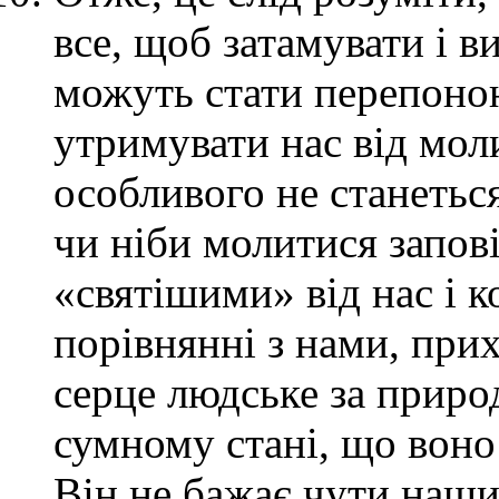
все, щоб затамувати і в
можуть стати перепон
утримувати нас від моли
особливого не станетьс
чи ніби молитися запов
«святішими» від нас і 
порівнянні з нами, при
серце людське за приро
сумному стані, що воно 
Він не бажає чути наш