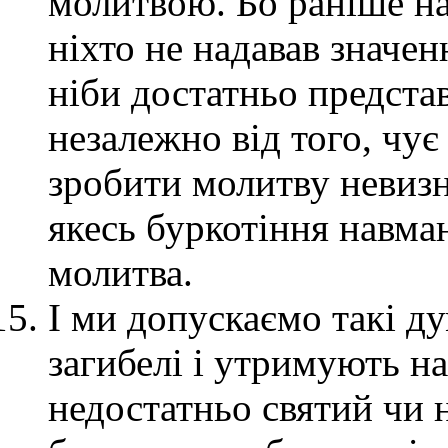
молитвою. Бо раніше на
ніхто не надавав значен
ніби достатньо предста
незалежно від того, чує 
зробити молитву невизн
якеcь буркотіння навман
молитва.
І ми допускаємо такі ду
загибелі і утримують на
недостатньо святий чи 