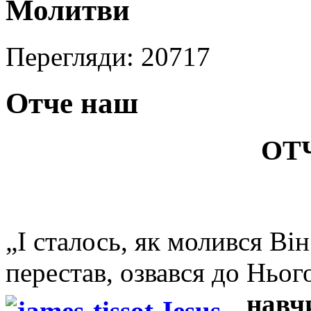
Молитви
Перегляди: 20717
Отче наш
ОТ
„І сталось, як молився Він
перестав, озвався до Ньог
навч