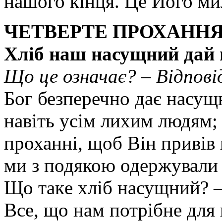
нашого кінця. Це Його ми
ЧЕТВЕРТЕ ПРОХАНН
Хліб наш насущний дай 
Що це означає? – Відпові
Бог безперечно дає насущн
навіть усім лихим людям;
проханні, щоб Він привів 
ми з подякою одержували 
Що такe xліб насущний? –
Все, що нам потрібне для