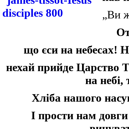
„Ви ж
От
що єси на небесах! Н
нехай прийде Царство Тв
на небі, 
Хліба нашого насу
І прости нам довги
винува