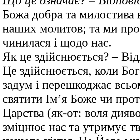
Що це означає? – Відпові
Божа добра та милостива в
наших молитов; та ми про
чинилася і щодо нас.
Як це здійснюється? – Ві
Це здійснюється, коли Бог
задум і перешкоджає всьо
святити Ім’я Боже чи про
Царства (як-от: воля дияво
зміцнює нас та утримує тв