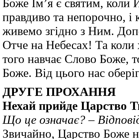
Боже Ім’я є святим, коли
правдиво та непорочно, і к
живемо згідно з Ним. До
Отче на Небесах! Та коли 
того навчає Слово Боже, т
Боже. Від цього нас обері
ДРУГЕ ПРОХАННЯ
Нехай прийде Царство Т
Що це означає? – Відпові
Звичайно, Царство Боже на