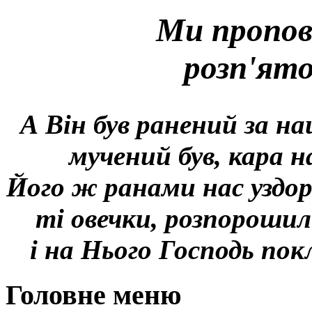
Ми пропов
розп'ят
А Він був ранений за на
мучений був, кара н
Його ж ранами нас уздор
ті овечки, розпорошил
і на Нього Господь покл
Головне меню