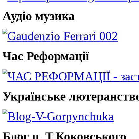
Аудіо музика
Час Реформації
Українське лютеранств
Блог п. Т.Коковського