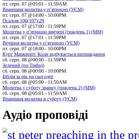
пт. серп. 07 @05:01
-
11:59AM
Вранішня молитва у п’ятницю (УЄМ)
пт. серп. 07 @14:00
-
10:00PM
Псалом 106(107):29
пт. серп. 07 @17:00
-
11:59PM
Молитва у п’ятницю ввечері (тиждень 1) (ММ)
пт. серп. 07 @17:01
-
11:59PM
Вечірня молитва у п’ятницю (УЄМ)
пт. серп. 07 @18:00
-
10:00PM
Курт Маркворт: Коли відбувається виправдання
сб. серп. 08 @00:00
-
11:59PM
Зелений (по Трійці)
сб. серп. 08 @00:00
-
10:00PM
Біблія за рік на сьогодні
сб. серп. 08 @05:00
-
11:59AM
Молитва у суботу зранку (тиждень 2) (ММ)
сб. серп. 08 @05:01
-
11:59AM
Вранішня молитва в суботу (УЄМ)
Аудіо проповіді