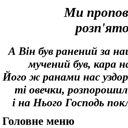
Ми пропов
розп'ят
А Він був ранений за на
мучений був, кара н
Його ж ранами нас уздор
ті овечки, розпорошил
і на Нього Господь покл
Головне меню