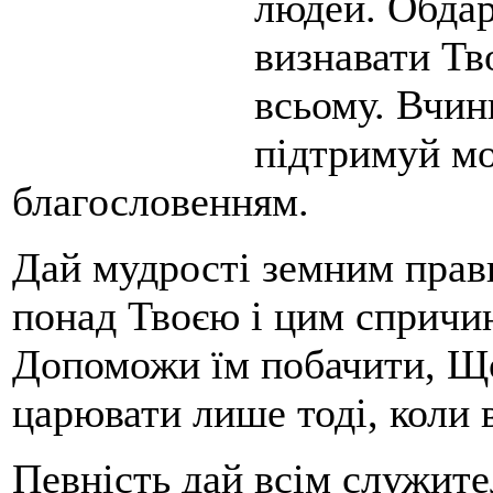
людей. Обдар
визнавати Тв
всьому. Вчин
підтримуй м
благословенням.
Дай мудрості земним прав
понад Твоєю і цим спричи
Допоможи їм побачити, Що
царювати лише тоді, коли 
Певність дай всім служите