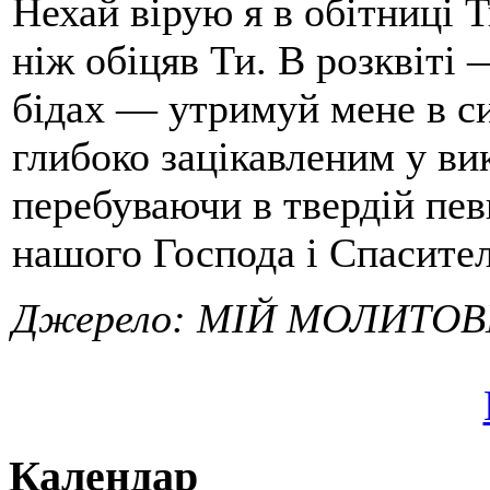
Нехай вірую я в обітниці 
ніж обіцяв Ти. В розквіті
бідах — утримуй мене в си
глибоко зацікавленим у вик
перебуваючи в твердій певн
нашого Господа і Спасител
Джерело:
МІЙ МОЛИТО
Календар