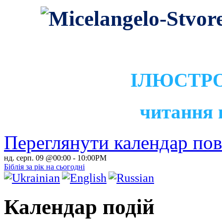
ІЛЮСТРО
читання 
Переглянути календар по
нд. серп. 09 @00:00
-
10:00PM
Біблія за рік на сьогодні
Календар подій