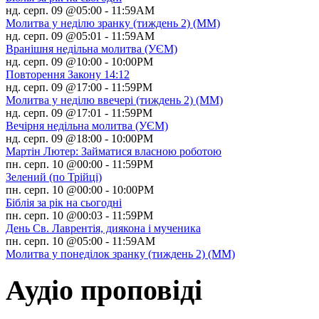
нд. серп. 09 @05:00
-
11:59AM
Молитва у неділю зранку (тиждень 2) (ММ)
нд. серп. 09 @05:01
-
11:59AM
Вранішня недільна молитва (УЄМ)
нд. серп. 09 @10:00
-
10:00PM
Повторення Закону 14:12
нд. серп. 09 @17:00
-
11:59PM
Молитва у неділю ввечері (тиждень 2) (ММ)
нд. серп. 09 @17:01
-
11:59PM
Вечірня недільна молитва (УЄМ)
нд. серп. 09 @18:00
-
10:00PM
Мартін Лютер: Займатися власною роботою
пн. серп. 10 @00:00
-
11:59PM
Зелений (по Трійці)
пн. серп. 10 @00:00
-
10:00PM
Біблія за рік на сьогодні
пн. серп. 10 @00:03
-
11:59PM
День Св. Лаврентія, диякона і мученика
пн. серп. 10 @05:00
-
11:59AM
Молитва у понеділок зранку (тиждень 2) (ММ)
Аудіо проповіді