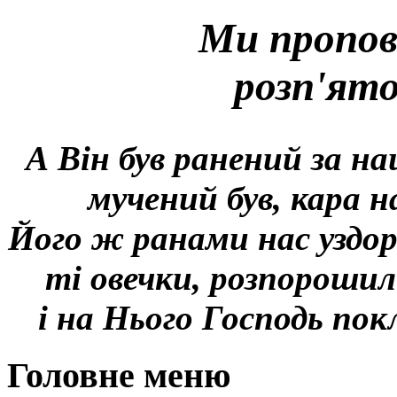
Ми пропов
розп'ят
А Він був ранений за на
мучений був, кара н
Його ж ранами нас уздор
ті овечки, розпорошил
і на Нього Господь покл
Головне меню