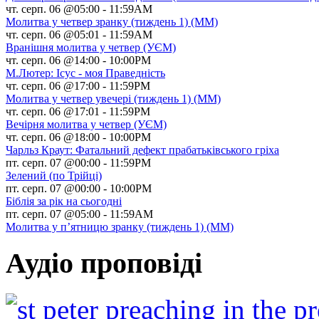
чт. серп. 06 @05:00
-
11:59AM
Молитва у четвер зранку (тиждень 1) (ММ)
чт. серп. 06 @05:01
-
11:59AM
Вранішня молитва у четвер (УЄМ)
чт. серп. 06 @14:00
-
10:00PM
М.Лютер: Ісус - моя Праведність
чт. серп. 06 @17:00
-
11:59PM
Молитва у четвер увечері (тиждень 1) (ММ)
чт. серп. 06 @17:01
-
11:59PM
Вечірня молитва у четвер (УЄМ)
чт. серп. 06 @18:00
-
10:00PM
Чарльз Краут: Фатальний дефект прабатьківського гріха
пт. серп. 07 @00:00
-
11:59PM
Зелений (по Трійці)
пт. серп. 07 @00:00
-
10:00PM
Біблія за рік на сьогодні
пт. серп. 07 @05:00
-
11:59AM
Молитва у п’ятницю зранку (тиждень 1) (ММ)
Аудіо проповіді