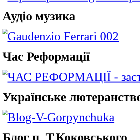
Аудіо музика
Час Реформації
Українське лютеранств
Блог п. Т.Коковського