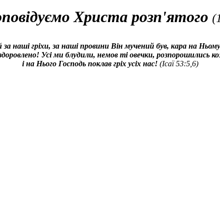
повідуємо Христа розп'ятого
(
 за наші гріхи, за наші провини Він мучений був, кара на Ньом
доровлено! Усі ми блудили, немов ті овечки, розпорошились ко
і на Нього Господь поклав гріх усіх нас!
(Ісаї 53:5,6)