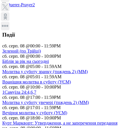
Події
сб. серп. 08 @00:00
-
11:59PM
Зелений (по Трійці)
сб. серп. 08 @00:00
-
10:00PM
Біблія за рік на сьогодні
сб. серп. 08 @05:00
-
11:59AM
Молитва у суботу зранку (тиждень 2) (ММ)
сб. серп. 08 @05:01
-
11:59AM
Вранішня молитва в суботу (УЄМ)
сб. серп. 08 @10:00
-
10:00PM
1Самуїла 24:4,6,7
сб. серп. 08 @17:00
-
11:59PM
Молитва у суботу увечері (тиждень 2) (ММ)
сб. серп. 08 @17:01
-
11:59PM
Вечірня молитва у суботу (УЄМ)
сб. серп. 08 @18:00
-
10:00PM
Курт Маркворт: Утвердження, а не заперечення передання