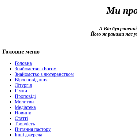
Ми про
А Він був ранений
Його ж ранами нас уз
Головне меню
Головна
Знайомство з Богом
Знайомство з лютеранством
Віросповідання
Літургія
Гімни
Проповіді
Молитви
Медіатека
Новини
Статті
Творчість
Питання пастору
Інші джерела