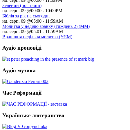
нд. серп. 09 @00:00
-
11:59PM
Зелений (по Трійці)
нд. серп. 09 @00:00
-
10:00PM
Біблія за рік на сьогодні
нд. серп. 09 @05:00
-
11:59AM
Молитва у неділю зранку (тиждень 2) (ММ)
нд. серп. 09 @05:01
-
11:59AM
Вранішня недільна молитва (УЄМ)
Аудіо проповіді
Аудіо музика
Час Реформації
Українське лютеранство