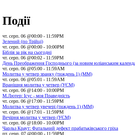
Події
чт. серп. 06 @00:00
-
11:59PM
Зелений (по Трійці)
чт. серп. 06 @00:00
-
10:00PM
Біблія за рік на сьогодні
чт. серп. 06 @00:02
-
11:59PM
День Преображення Господнього (за новим юліанським календ
чт. серп. 06 @05:00
-
11:59AM
Молитва у четвер зранку (тиждень 1) (ММ)
чт. серп. 06 @05:01
-
11:59AM
Вранішня молитва у четвер (УЄМ)
чт. серп. 06 @14:00
-
10:00PM
М.Лютер: Ісус - моя Праведність
чт. серп. 06 @17:00
-
11:59PM
Молитва у четвер увечері (тиждень 1) (ММ)
чт. серп. 06 @17:01
-
11:59PM
Вечірня молитва у четвер (УЄМ)
чт. серп. 06 @18:00
-
10:00PM
Чарльз Краут: Фатальний дефект прабатьківського гріха
пт. серп. 07 @00:00
-
11:59PM