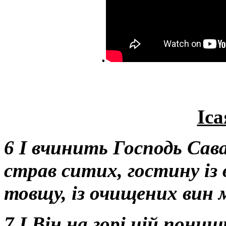
.
Іса
6 І вчинить Господь Сава
страв ситих, гостину із 
товщу, із очищених вин 
7 І Він на горі цій пони