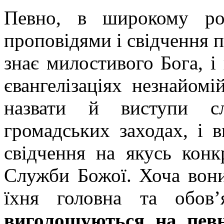
Певно, в широкому ро
проповідями і свідчення п
знає милостивого Бога, і
євангелізаціях незнайом
назвати й виступи сл
громадських заходах, і в
свідчення на якусь конк
Служби Божої. Хоча вони
їхня головна та обов
виголошуються на певн