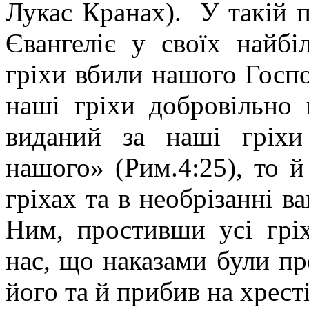
Лукас Кранах). У такій п
Євангеліє у своїх найб
гріхи вбили нашого Господ
наші гріхи добровільно 
виданий за наші гріхи
нашого» (Рим.4:25), то й
гріхах та в необрізанні в
Ним, простивши усі грі
нас, що наказами були про
його та й прибив на хресті