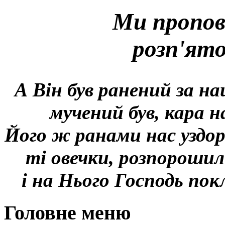
Ми пропов
розп'ят
А Він був ранений за на
мучений був, кара н
Його ж ранами нас уздор
ті овечки, розпорошил
і на Нього Господь покл
Головне меню