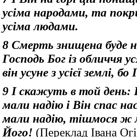
усіма народами, та пок
усіма людами.
8 Смерть знищена буде н
Господь Бог із обличчя ус
він усуне з усієї землі, бо
9 І скажуть в той день:
мали надію і Він спас на
мали надію, тішмося ж 
Його!
(Переклад Івана Ог