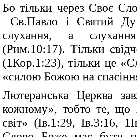
Бо тільки через Своє Сло
Св.Павло і Святий Дух
слухання, а слуханн
(Рим.10:17). Тільки свід
(1Кор.1:23), тільки це «С
«силою Божою на спасінн
Лютеранська Церква зав
кожному», тобто те, що І
світ» (Ів.1:29, Ів.3:16, 
Слово Боже має бути пр