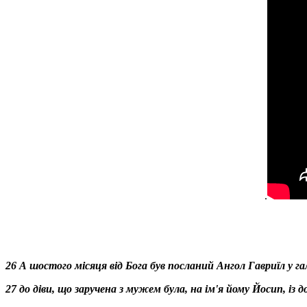
.
26 А шостого місяця від Бога був посланий Ангол Гавриїл у га
27 до діви, що заручена з мужем була, на ім'я йому Йосип, із до