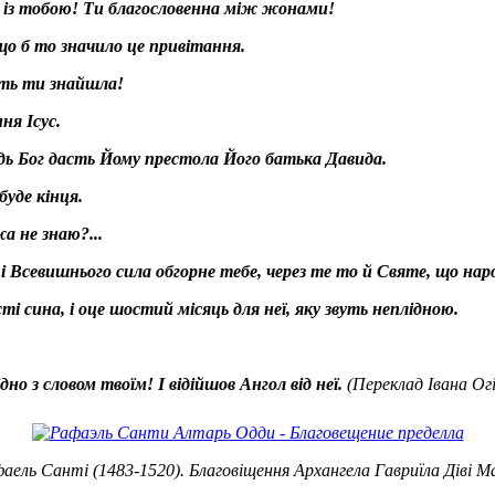
дь із тобою! Ти благословенна між жонами!
о б то значило це привітання.
дать ти знайшла!
ня Ісус.
одь Бог дасть Йому престола Його батька Давида.
буде кінця.
а не знаю?...
е, і Всевишнього сила обгорне тебе, через те то й Святе, що н
ті сина, і оце шостий місяць для неї, яку звуть неплідною.
но з словом твоїм! І відійшов Ангол від неї.
(Переклад Івана Огі
аель Санті (1483-1520). Благовіщення Архангела Гавриїла Діві Ма