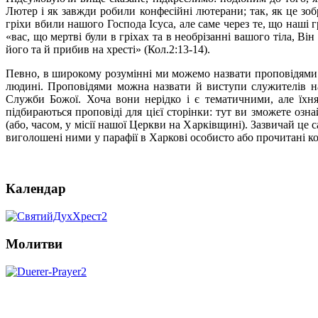
Лютер і як завжди робили конфесійні лютерани; так, як це зоб
гріхи вбили нашого Господа Ісуса, але саме через те, що наші 
«вас, що мертві були в гріхах та в необрізанні вашого тіла, В
його та й прибив на хресті» (Кол.2:13-14).
Певно, в широкому розумінні ми можемо назвати проповідями і 
людині. Проповідями можна назвати й виступи служителів на 
Служби Божої. Хоча вони нерідко і є тематичними, але їхн
підбираються проповіді для цієї сторінки: тут ви зможете озн
(або, часом, у місії нашої Церкви на Харківщині). Зазвичай це 
виголошені ними у парафії в Харкові особисто або прочитані к
Календар
Молитви