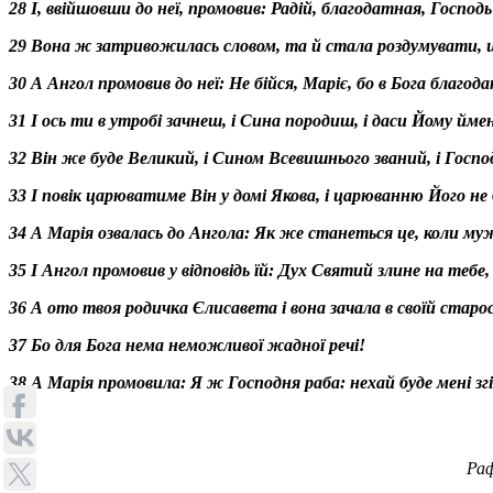
28 І, ввійшовши до неї, промовив: Радій, благодатная, Госпо
29 Вона ж затривожилась словом, та й стала роздумувати, щ
30 А Ангол промовив до неї: Не бійся, Маріє, бо в Бога благо
31 І ось ти в утробі зачнеш, і Сина породиш, і даси Йому ймен
32 Він же буде Великий, і Сином Всевишнього званий, і Госп
33 І повік царюватиме Він у домі Якова, і царюванню Його не 
34 А Марія озвалась до Ангола: Як же станеться це, коли муж
35 І Ангол промовив у відповідь їй: Дух Святий злине на теб
36 А ото твоя родичка Єлисавета і вона зачала в своїй старос
37 Бо для Бога нема неможливої жадної речі!
38 А Марія промовила: Я ж Господня раба: нехай буде мені згід
Раф