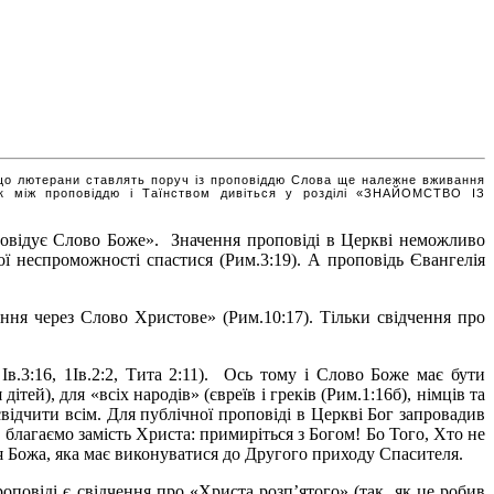
а що лютерани ставлять поруч із проповіддю Слова ще належне вживання
ок між проповіддю і Таїнством дивіться у розділі «ЗНАЙОМСТВО ІЗ
овідує Слово Боже». Значення проповіді в Церкві неможливо
ої неспроможності спастися (Рим.3:19). А проповідь Євангелія
ння через Слово Христове» (Рим.10:17). Тільки свідчення про
Ів.3:16, 1Ів.2:2, Тита 2:11). Ось тому і Слово Боже має бути
тей), для «всіх народів» (євреїв і греків (Рим.1:16б), німців та
відчити всім. Для публічної проповіді в Церкві Бог запровадив
 благаємо замість Христа: примиріться з Богом! Бо Того, Хто не
оля Божа, яка має виконуватися до Другого приходу Спасителя.
повіді є свідчення про «Христа розп’ятого» (так, як це робив