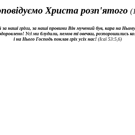
повідуємо Христа розп'ятого
(
 за наші гріхи, за наші провини Він мучений був, кара на Ньом
доровлено! Усі ми блудили, немов ті овечки, розпорошились ко
і на Нього Господь поклав гріх усіх нас!
(Ісаї 53:5,6)