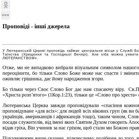
Проповіді - інші джерела
У Лютеранській Церкві проповідь займає центральне місце у Службі Бо
Таїнства (Хрищення та Господньої Вечері). Але хіба можна уявит
ЛЮТЕРАНСТВОМ».
Отже, ми не випадково вибрали візуальним символом нашого
переоцінити, бо тільки Слово Боже може нас спасти і змінити
оживляє грішника, дає йому народження згори.
Бо тільки через Своє Слово Бог дає нам спасаючу віру. Св.П
«Христа розп’ятого» (1Кор.1:23), тільки це «Слово про хреста»
Лютеранська Церква завжди проповідували «спасіння кожному»,
проповідуване «для всіх»: для людей всіх вікових груп (як ви ба
українців, американців і африканців тощо), таким чином, Слов
посади служителів, від імені яких Святим Духом говорить Апост
відав гріха, Він учинив за нас гріхом, щоб стали ми Божою пра
Підсумовуючи вище сказане, підкреслимо: подібним до того, я