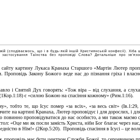
жій (сподіваємось, що і в будь-якій іншій Християнській конфесії). Хіб
и застосування Таїнства без проповіді Слова? Детальніше про зв’яз
 сайту картину Лукаса Кранаха Старшого «Мартін Лютер проп
. Проповідь Закону Божого веде нас до пізнання гріха і власн
авло і Святий Дух говорять: «Тож віра – від слухання, а слуха
 (1Кор.1:18) є «силою Божою на спасіння кожному» (Рим.1:16).
 тобто те, що Ісус помер «за всіх», «за весь світ» (Ів.1:29, 
чите на картині Кранаха, Лютер проповідує і для дорослих, і для ді
о повинно проповідуватися до нас особисто, а ми також маємо с
ол: «Оце ми як посли замість Христа, ніби Бог благає через нас,
ведністю в Нім!» (2Кор.5:20). Проповідь спасіння в Ісусі – це в
к проповідь має бути центром Служби Божої, то серцевиною про