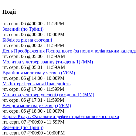
Події
чт. серп. 06 @00:00
-
11:59PM
Зелений (по Трійці)
чт. серп. 06 @00:00
-
10:00PM
Біблія за рік на сьогодні
чт. серп. 06 @00:02
-
11:59PM
День Преображення Господнього (за новим юліанським календ
чт. серп. 06 @05:00
-
11:59AM
Молитва у четвер зранку (тиждень 1) (ММ)
чт. серп. 06 @05:01
-
11:59AM
Вранішня молитва у четвер (УЄМ)
чт. серп. 06 @14:00
-
10:00PM
М.Лютер: Ісус - моя Праведність
чт. серп. 06 @17:00
-
11:59PM
Молитва у четвер увечері (тиждень 1) (ММ)
чт. серп. 06 @17:01
-
11:59PM
Вечірня молитва у четвер (УЄМ)
чт. серп. 06 @18:00
-
10:00PM
Чарльз Краут: Фатальний дефект прабатьківського гріха
пт. серп. 07 @00:00
-
11:59PM
Зелений (по Трійці)
пт. серп. 07 @00:00
-
10:00PM