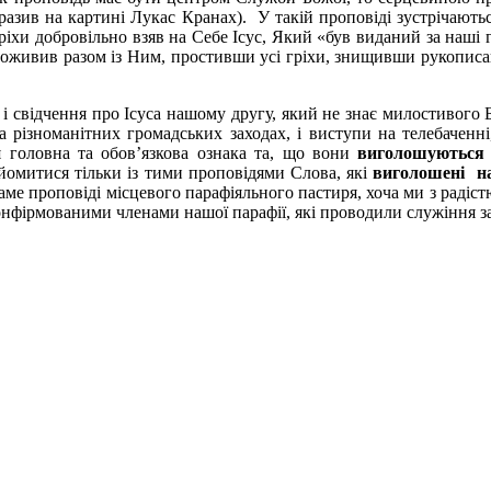
разив на картині Лукас Кранах). У такій проповіді зустрічають
гріхи добровільно взяв на Себе Ісус, Який «був виданий за наші 
ін оживив разом із Ним, простивши усі гріхи, знищивши рукописа
свідчення про Ісуса нашому другу, який не знає милостивого Бо
різноманітних громадських заходах, і виступи на телебаченні,
я головна та обов’язкова ознака та, що вони
виголошуються 
айомитися тільки із тими проповідями Слова, які
виголошені н
саме проповіді місцевого парафіяльного пастиря, хоча ми з радіст
онфірмованими членами нашої парафії, які проводили служіння за