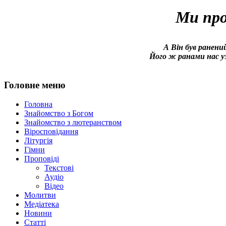
Ми про
А Він був ранений
Його ж ранами нас уз
Головне меню
Головна
Знайомство з Богом
Знайомство з лютеранством
Віросповідання
Літургія
Гімни
Проповіді
Текстові
Аудіо
Відео
Молитви
Медіатека
Новини
Статті