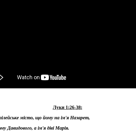
Луки 1:26-38:
лілейське місто, що йому на ім'я Назарет,
му Давидового, а ім'я діві Марія.