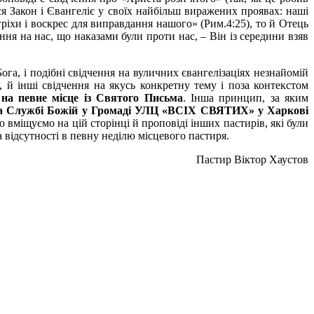
ся Закон і Євангеліє у своїх найбільш виражених проявах: наші
гріхи і воскрес для виправдання нашого» (Рим.4:25), то й Отець
ння на нас, що наказами були проти нас, – Він із середини взяв
га, і подібні свідчення на вуличних євангелізаціях незнайомій
 й інші свідчення на якусь конкретну тему і поза контекстом
на певне місце із Святого Письма
. Інша принцип, за яким
а Службі Божій у Громаді УЛЦ «ВСІХ СВЯТИХ» у Харкові
ю вміщуємо на цій сторінці й проповіді інших пастирів, які були
 відсутності в певну неділю місцевого пастиря.
Пастир Віктор Хаустов