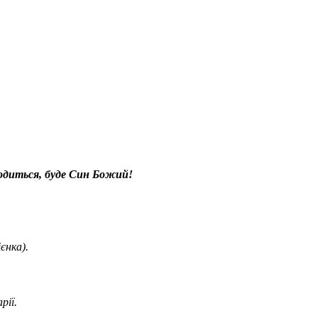
ародиться, буде Син Божий!
єнка).
рії.