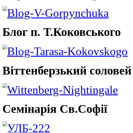
Блог п. Т.Коковського
Віттенберзький соловей
Семінарія Св.Софії