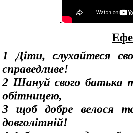
.
Ефе
1 Діти, слухайтеся сво
справедливе!
2 Шануй свого батька т
обітницею,
3 щоб добре велося т
довголітній!