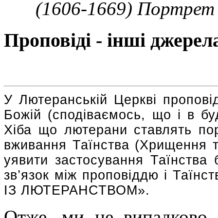
(1606-1669) Портрет 
Проповіді - інші джерел
У Лютеранській Церкві пропові
Божій (сподіваємось, що і в буд
Хіба що лютерани ставлять по
вживання Таїнства (Хрищення т
уявити застосування Таїнства 
зв’язок між проповіддю і Таїн
ІЗ ЛЮТЕРАНСТВОМ».
Отже, ми не випадково 