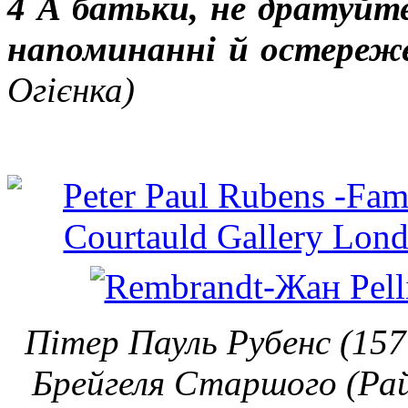
4 А батьки, не дратуйте 
напоминанні й остереж
Огієнка)
Пітер Пауль Рубенс (15
Брейгеля Старшого (Рай