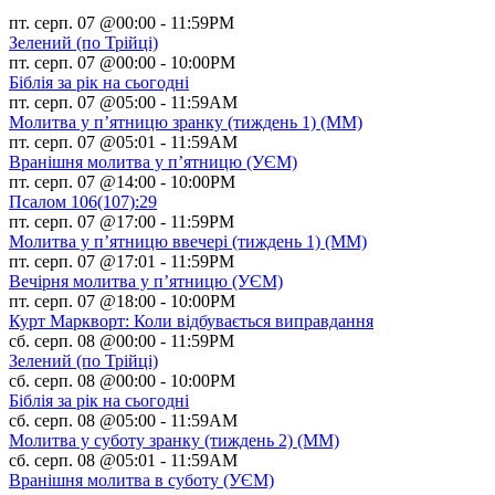
пт. серп. 07 @00:00
-
11:59PM
Зелений (по Трійці)
пт. серп. 07 @00:00
-
10:00PM
Біблія за рік на сьогодні
пт. серп. 07 @05:00
-
11:59AM
Молитва у п’ятницю зранку (тиждень 1) (ММ)
пт. серп. 07 @05:01
-
11:59AM
Вранішня молитва у п’ятницю (УЄМ)
пт. серп. 07 @14:00
-
10:00PM
Псалом 106(107):29
пт. серп. 07 @17:00
-
11:59PM
Молитва у п’ятницю ввечері (тиждень 1) (ММ)
пт. серп. 07 @17:01
-
11:59PM
Вечірня молитва у п’ятницю (УЄМ)
пт. серп. 07 @18:00
-
10:00PM
Курт Маркворт: Коли відбувається виправдання
сб. серп. 08 @00:00
-
11:59PM
Зелений (по Трійці)
сб. серп. 08 @00:00
-
10:00PM
Біблія за рік на сьогодні
сб. серп. 08 @05:00
-
11:59AM
Молитва у суботу зранку (тиждень 2) (ММ)
сб. серп. 08 @05:01
-
11:59AM
Вранішня молитва в суботу (УЄМ)