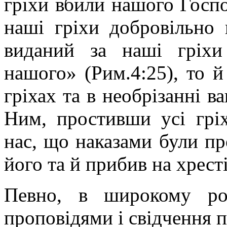
гріхи вбили нашого Господ
наші гріхи добровільно 
виданий за наші гріхи
нашого» (Рим.4:25), то й
гріхах та в необрізанні в
Ним, простивши усі грі
нас, що наказами були про
його та й прибив на хресті
Певно, в широкому ро
проповідями і свідчення п