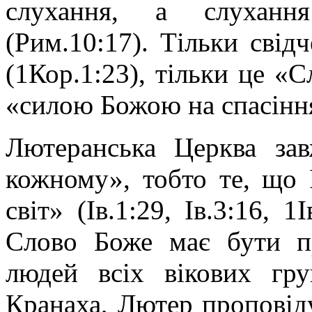
слухання, а слуханн
(Рим.10:17). Тільки свід
(1Кор.1:23), тільки це «С
«силою Божою на спасінн
Лютеранська Церква зав
кожному», тобто те, що І
світ» (Ів.1:29, Ів.3:16, 
Слово Боже має бути пр
людей всіх вікових гр
Кранаха, Лютер проповідує