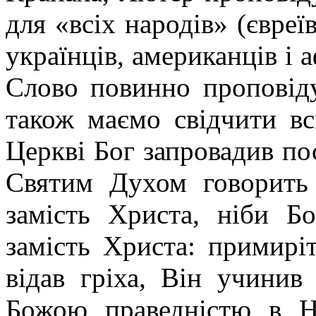
для «всіх народів» (євреїв
українців, американців і 
Слово повинно проповіду
також маємо свідчити вс
Церкві Бог запровадив пос
Святим Духом говорить
замість Христа, ніби Бо
замість Христа: примирі
відав гріха, Він учинив
Божою праведністю в Н