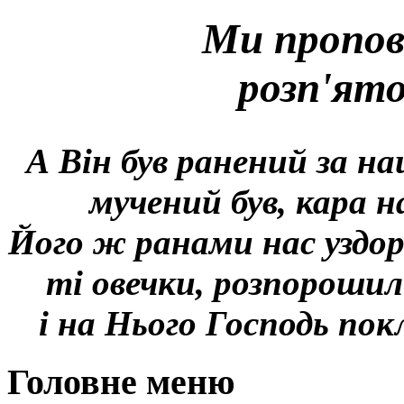
Ми пропов
розп'ят
А Він був ранений за на
мучений був, кара н
Його ж ранами нас уздор
ті овечки, розпорошил
і на Нього Господь покл
Головне меню