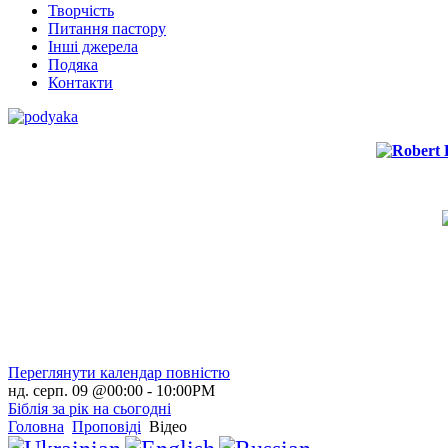
Творчість
Питання пастору
Інші джерела
Подяка
Контакти
Переглянути календар повністю
нд. серп. 09 @00:00
-
10:00PM
Біблія за рік на сьогодні
Головна
Проповіді
Відео