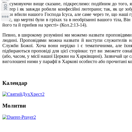
Підсумовуючи вище сказане, підкреслимо: подібним до того, я
Лютер і як завжди робили конфесійні лютерани; так, як це зоб
гріхи вбили нашого Господа Ісуса, але саме через те, що наші 
«вас, що мертві були в гріхах та в необрізанні вашого тіла, В
його та й прибив на хресті» (Кол.2:13-14).
Певно, в широкому розумінні ми можемо назвати проповідями і 
людині. Проповідями можна назвати й виступи служителів на 
Служби Божої. Хоча вони нерідко і є тематичними, але їхн
підбираються проповіді для цієї сторінки: тут ви зможете озн
(або, часом, у місії нашої Церкви на Харківщині). Зазвичай це 
виголошені ними у парафії в Харкові особисто або прочитані к
Календар
Молитви