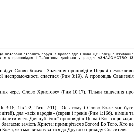
а що лютерани ставлять поруч із проповіддю Слова ще належне вживання
ок між проповіддю і Таїнством дивіться у розділі «ЗНАЙОМСТВО ІЗ
овідує Слово Боже». Значення проповіді в Церкві неможливо
ої неспроможності спастися (Рим.3:19). А проповідь Євангелія
ння через Слово Христове» (Рим.10:17). Тільки свідчення про
Ів.3:16, 1Ів.2:2, Тита 2:11). Ось тому і Слово Боже має бути
тей), для «всіх народів» (євреїв і греків (Рим.1:16б), німців та
відчити всім. Для публічної проповіді в Церкві Бог запровадив
 благаємо замість Христа: примиріться з Богом! Бо Того, Хто не
оля Божа, яка має виконуватися до Другого приходу Спасителя.