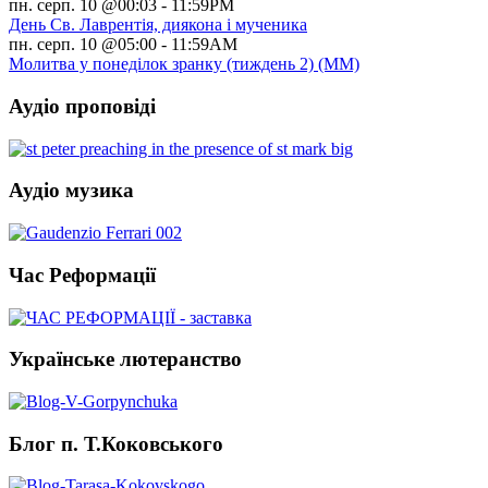
пн. серп. 10 @00:03
-
11:59PM
День Св. Лаврентія, диякона і мученика
пн. серп. 10 @05:00
-
11:59AM
Молитва у понеділок зранку (тиждень 2) (ММ)
Аудіо проповіді
Аудіо музика
Час Реформації
Українське лютеранство
Блог п. Т.Коковського