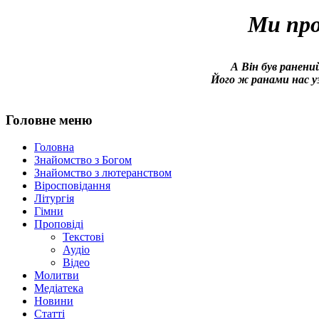
Ми про
А Він був ранений
Його ж ранами нас уз
Головне меню
Головна
Знайомство з Богом
Знайомство з лютеранством
Віросповідання
Літургія
Гімни
Проповіді
Текстові
Аудіо
Відео
Молитви
Медіатека
Новини
Статті