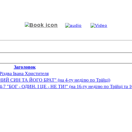
Заголовок
Різдва Івана Христителя
ДНИЙ СИН ТА ЙОГО БРАТ" (на 4-ту неділю по Трійці)
-7 "БОГ - ОДИН. І ЦЕ - НЕ ТИ!" (на 16-ту неділю по Трійці та 