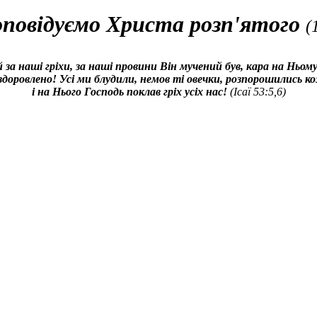
повідуємо Христа розп'ятого
(
 за наші гріхи, за наші провини Він мучений був, кара на Ньом
доровлено! Усі ми блудили, немов ті овечки, розпорошились ко
і на Нього Господь поклав гріх усіх нас!
(Ісаї 53:5,6)