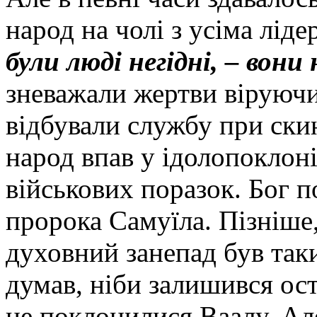
народ на чолі з усіма ліде
були люді негідні, – вони
зневажали жертви віруючих
відбували службу при скин
народ впав у ідолопоклоні
військових поразок. Бог п
пророка Самуїла. Пізніше, 
духовний занепад був так
думав, ніби залишився ост
не поклонилися Ваалу. Але