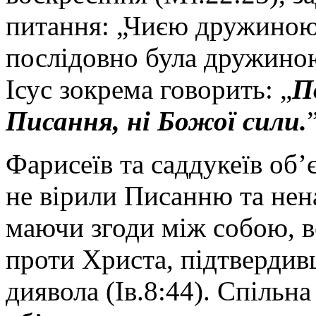
питання: „Чиєю дружиною 
послідовно була дружиною
Ісус зокрема говорить: „
П
Писання, ні Божої сили.
Фарисеїв та саддукеїв об’
не вірили Писанню та нен
маючи згоди між собою, в
проти Христа, підтвердив
диявола (Ів.8:44). Спільна