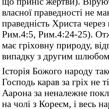
що приніс жертви). Вірую
власної праведності не ма
праведність Христа через в
Рим.4:5, Рим.4:24-25). От
має гріховну природу, від
випадку з другим шлюбом
Історія Божого народу та
Господь карав за гріх не т
Аарона за неналежне покло
на чолі з Кореєм, і весь н