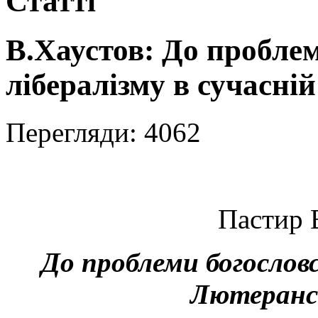
Статті
В.Хаустов: До пробле
лібералізму в сучасні
Перегляди: 4062
Пастир 
До проблеми богословс
Лютеранс