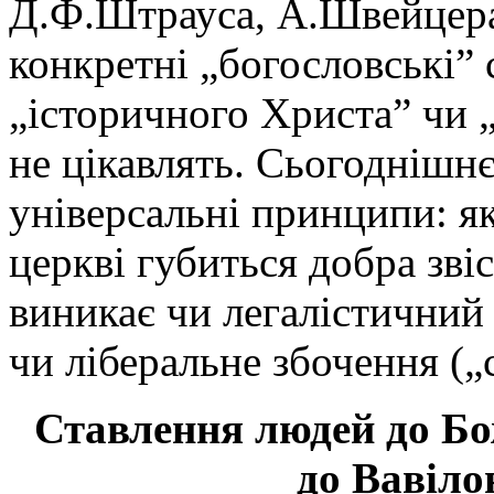
Д.Ф.Штрауса, А.Швейцера,
конкретні „богословські”
„історичного Христа” чи 
не цікавлять. Сьогоднішнє
універсальні принципи: я
церкві губиться добра зві
виникає чи легалістичний
чи ліберальне збочення („
С
тавлення людей до Бо
до Вавіло