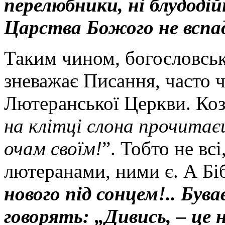
перелюбники, ні блудод
Царства Божого не всп
Таким чином, богословськ
зневажає Писання, часто 
Лютеранської Церкви. Коз
на клітці слона прочитаєш
очам своїм!
”. Тобто не вс
лютеранами, ними є. А Біб
нового під сонцем!.. Бува
говорять: „Дивись, – це 