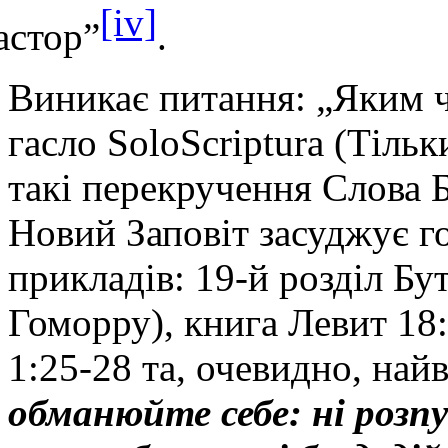
[iv]
астор”
.
Виникає питання: „Яким ч
гасло SoloScriptura (Тіль
такі перекручення Слова 
Новий Заповіт засуджує го
прикладів: 19-й розділ Бу
Гоморру), книга Левит 18:
1:25-28 та, очевидно, найв
обманюйте себе: ні розпус