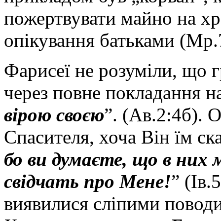
пожертвувати майно на хра
опікування батьками (Мр.7
Фарисеї не розуміли, що г
через повне покладання на
вірою своєю
”. (Ав.2:4б). 
Спасителя, хоча Він їм ска
бо ви думаєте, що в них
свідчать про Мене!
” (Ів.
виявилися сліпими поводи