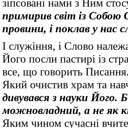
зіпсовані нами з Ним стос
примирив світ із Собою 
провини, і поклав у нас 
І служіння, і Слово належ
Його посли пастирі із ст
все, що говорить Писання.
Який очистив храм та навч
дивувався з науки Його. Б
можновладний, а не як к
Яким чином сучасні вчител