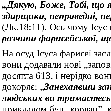
„Дякую, Боже, Тобі, що я
здирщики, неправедні, п
(Лк.18:11). Ось чому Ісус 
розчини фарисейської, щ
На осуд Ісуса фарисеї за
вони додавали нові „запові
досягла 613, і нерідко во
докоряє: „
Занехаявши зап
людських ви тримаєтесь
прикладом був „корван”, 