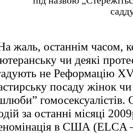
під назвою „Стережітьс
садду
На жаль, останнім часом, к
ютеранську чи деякі протес
гадують не Реформацію XVI
астирську посаду жінок чи 
шлюби” гомосексуалістів. О
одій за останні місяці 200
еномінація в США (ELCA 