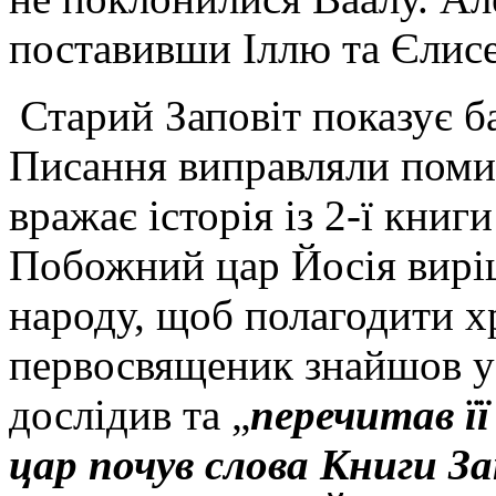
поставивши Іллю та Єлисе
Старий Заповіт показує б
Писання виправляли поми
вражає історія із 2-ї книги
Побожний цар Йосія вирі
народу, щоб полагодити хр
первосвященик знайшов у 
дослідив та „
перечитав її
цар почув слова Книги За