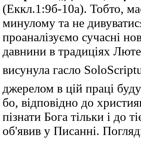
(Еккл.1:9б-10а). Тобто, м
минулому та не дивуватис
проаналізуємо сучасні нов
давнини в традиціях Люте
висунула гасло SoloScript
джерелом в цій праці буду
бо, відповідно до христия
пізнати Бога тільки і до т
об'явив у Писанні. Погля