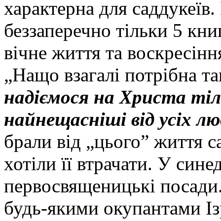
характерна для саддукеїв.
беззаперечно тільки 5 кни
вічне життя та воскресіння
„Нащо взагалі потрібна та
надіємося на Христа ті
найнещасніші від усіх лю
брали від „цього” життя с
хотіли її втрачати. У сине
первосвященицькі посади
будь-якими окупантами Ізр