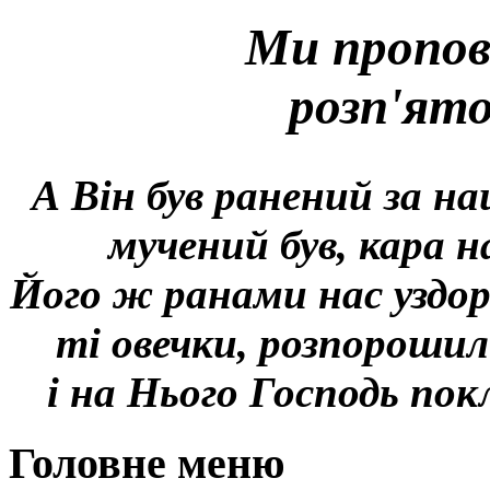
Ми пропов
розп'ят
А Він був ранений за на
мучений був, кара н
Його ж ранами нас уздор
ті овечки, розпорошил
і на Нього Господь покл
Головне меню