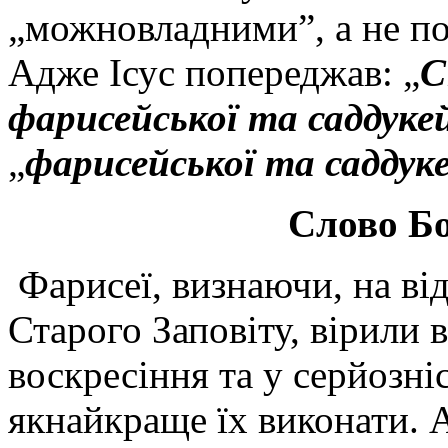
„можновладними”, а не п
Адже Ісус попереджав: „
С
фарисейської та саддукей
„
фарисейської та саддуке
Слово Бо
Фарисеї, визнаючи, на від
Старого Заповіту, вірили в
воскресіння та у серйозні
якнайкраще їх виконати. 