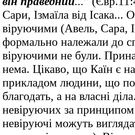
він праведний
...
” (Євр.11:
Сари, Ізмаїла від Ісака...
віруючими (Авель, Сара, І
формально належали до с
віруючими не були. Прина
нема. Цікаво, що Каїн є 
прикладом людини, що по
благодать, а на власні діл
невіруючих за принципом 
невіруючі можуть вигляда