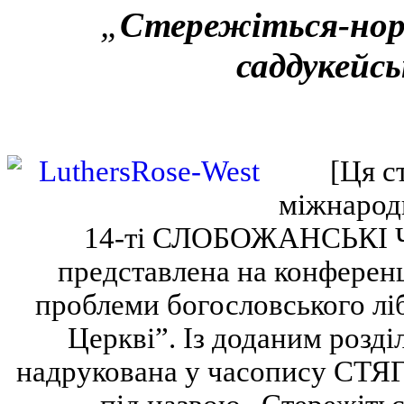
„
Стережіться-но
саддукейсь
[Ця с
міжнарод
14-ті СЛОБОЖАНСЬКІ Ч
представлена на конференц
проблеми богословського лі
Церкві”. Із доданим ро
надрукована у часопису СТЯГ 