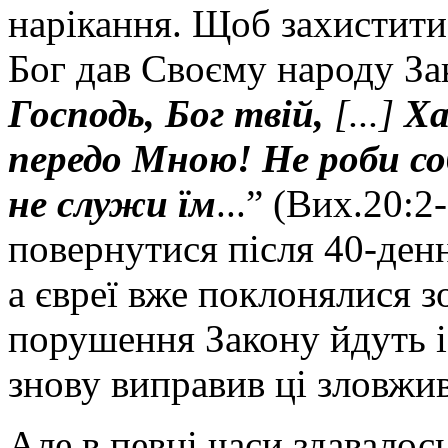
нарікання. Щоб захистити 
Бог дав Своєму народу За
Господь, Бог твій,
[
...]
Хай
передо Мною! Не роби собі
не служи їм
...” (Вих.20:
повернутися після 40-денн
а євреї вже поклонялися з
порушення Закону йдуть і
знову виправив ці зловжи
Але в певні часи здавалось