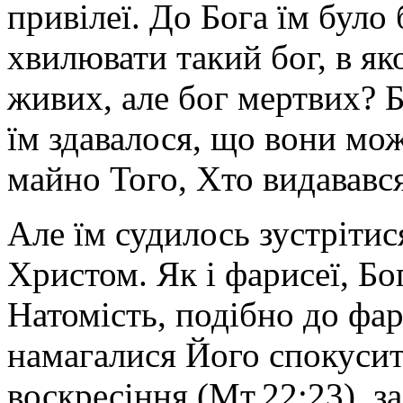
привілеї. До Бога їм було
хвилювати такий бог, в як
живих, але бог мертвих? Б
їм здавалося, що вони мо
майно Того, Хто видававс
Але їм судилось зустрітися
Христом. Як і фарисеї, Бо
Натомість, подібно до фар
намагалися Його спокусит
воскресіння (Мт.22:23), з