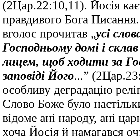
(2Цар.22:10,11). Йосія ка
правдивого Бога Писання.
вголос прочитав „
усі слов
Господньому домі і склав
лицем, щоб ходити за Г
заповіді Його
...
” (2Цар.23
особливу деградацію реліг
Слово Боже було настільки
відоме ані народу, ані цар
хоча Йосія й намагався оч