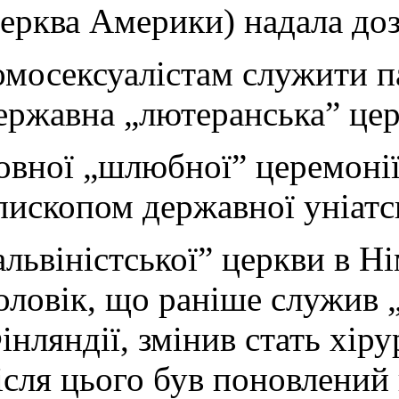
ерква Америки
) надала д
омосексуалістам служити па
ержавна „лютеранська” цер
овної „шлюбної” церемонії
пископом державної уніатс
альвіністської” церкви в Н
оловік, що раніше служив 
інляндії, змінив стать хір
ісля цього був поновлений 