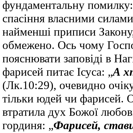
фундаментальну помилку:
спасіння власними силам
найменші приписи Закону,
обмежено. Ось чому Госп
пояснювати заповіді в Наг
фарисей питає Ісуса: „
А х
(Лк.10:29), очевидно очі
тільки юдей чи фарисей. О
втратила дух Божої любові
гординя: „
Фарисей, ставш