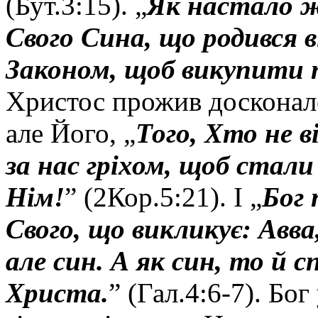
(Бут.3:15). „
Як настало ж
Свого Сина, що родився в
Законом, щоб викупити 
Христос прожив досконале 
але Його, „
Того, Хто не в
за нас гріхом, щоб ста
Нім!
” (2Кор.5:21). І „
Бог 
Свого, що викликує: Авва
але син. А як син, то й 
Христа.
” (Гал.4:6-7). Бо