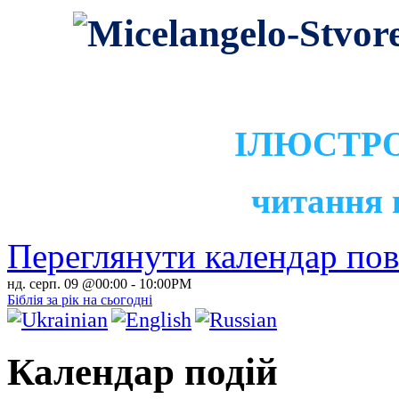
ІЛЮСТРО
читання 
Переглянути календар по
нд. серп. 09 @00:00
-
10:00PM
Біблія за рік на сьогодні
Календар подій