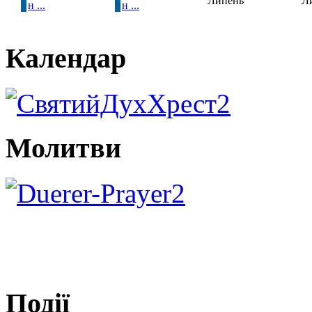
Липень
Л
н ...
н ...
Календар
Молитви
Події