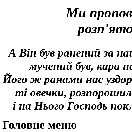
Ми пропов
розп'ят
А Він був ранений за на
мучений був, кара н
Його ж ранами нас уздор
ті овечки, розпорошил
і на Нього Господь покл
Головне меню