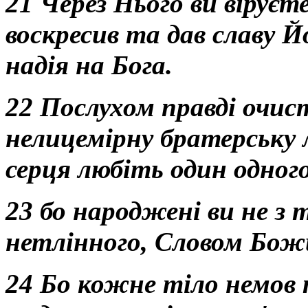
21 Через Нього ви віруєт
воскресив та дав славу Й
надія на Бога.
22 Послухом правді очист
нелицемірну братерську л
серця любіть один одного
23 бо народжені ви не з т
нетлінного, Словом Бо
24 Бо кожне тіло немов т