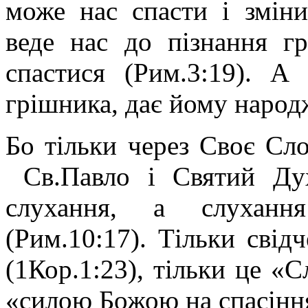
може нас спасти і змін
веде нас до пізнання гр
спастися (Рим.3:19). А
грішника, дає йому народ
Бо тільки через Своє Сло
Св.Павло і Святий Дух
слухання, а слуханн
(Рим.10:17). Тільки свід
(1Кор.1:23), тільки це «С
«силою Божою на спасінн