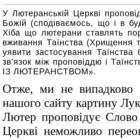
У Лютеранській Церкві пропові
Божій (сподіваємось, що і в буд
Хіба що лютерани ставлять по
вживання Таїнства (Хрищення т
уявити застосування Таїнства 
зв’язок між проповіддю і Таїн
ІЗ ЛЮТЕРАНСТВОМ».
Отже, ми не випадково 
нашого сайту картину Лу
Лютер проповідує Слово
Церкві неможливо перео