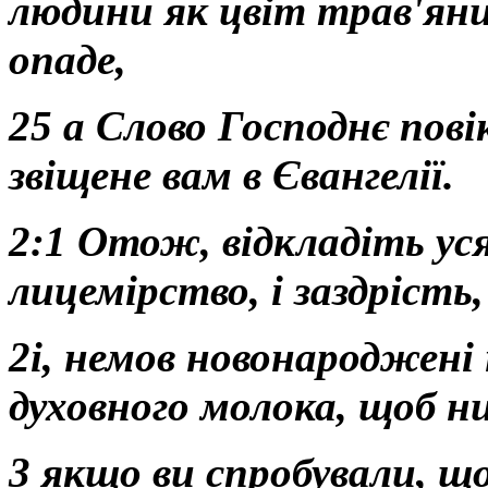
людини як цвіт трав'яни
опаде,
25 а Слово Господнє пові
звіщене вам в Євангелії.
2:1 Отож, відкладіть усяк
лицемірство, і заздрість,
2і, немов новонароджен
духовного молока, щоб н
3 якщо ви спробували, щ