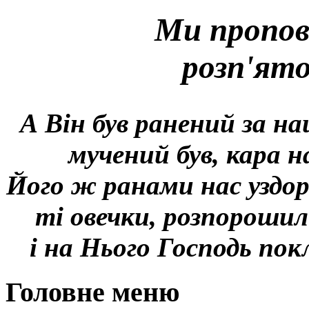
Ми пропов
розп'ят
А Він був ранений за на
мучений був, кара н
Його ж ранами нас уздор
ті овечки, розпорошил
і на Нього Господь покл
Головне меню