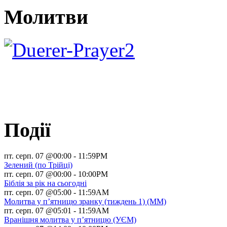
Молитви
Події
пт. серп. 07 @00:00
-
11:59PM
Зелений (по Трійці)
пт. серп. 07 @00:00
-
10:00PM
Біблія за рік на сьогодні
пт. серп. 07 @05:00
-
11:59AM
Молитва у п’ятницю зранку (тиждень 1) (ММ)
пт. серп. 07 @05:01
-
11:59AM
Вранішня молитва у п’ятницю (УЄМ)