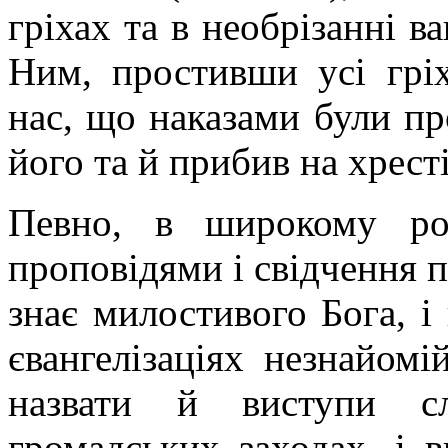
гріхах та в необрізанні в
Ним, простивши усі грі
нас, що наказами були про
його та й прибив на хресті
Певно, в широкому ро
проповідями і свідчення п
знає милостивого Бога, і
євангелізаціях незнайом
назвати й виступи сл
громадських заходах, і в