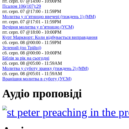
пт. серп. 07 @14:00
-
10:00PM
Псалом 106(107):29
пт. серп. 07 @17:00
-
11:59PM
Молитва у п’ятницю ввечері (тиждень 1) (ММ)
пт. серп. 07 @17:01
-
11:59PM
Вечірня молитва у п’ятницю (УЄМ)
пт. серп. 07 @18:00
-
10:00PM
Курт Маркворт: Коли відбувається виправдання
сб. серп. 08 @00:00
-
11:59PM
Зелений (по Трійці)
сб. серп. 08 @00:00
-
10:00PM
Біблія за рік на сьогодні
сб. серп. 08 @05:00
-
11:59AM
Молитва у суботу зранку (тиждень 2) (ММ)
сб. серп. 08 @05:01
-
11:59AM
Вранішня молитва в суботу (УЄМ)
Аудіо проповіді