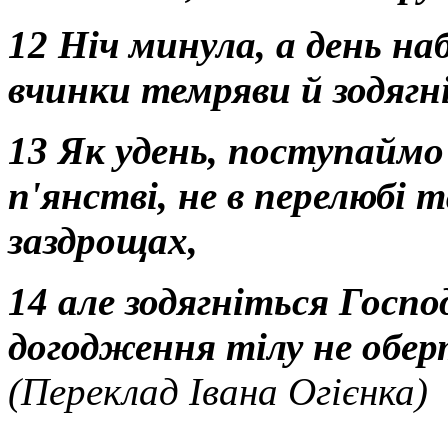
12 Ніч минула, а день н
вчинки темряви й зодягні
13 Як удень, поступаймо 
п'янстві, не в перелюбі т
заздрощах,
14 але зодягніться Госп
догодження тілу не обе
(Переклад Івана Огієнка)