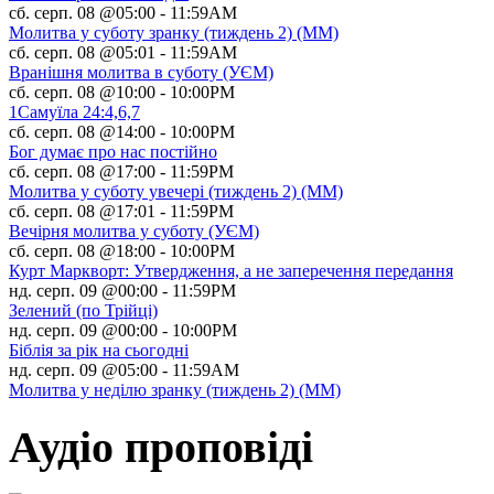
сб. серп. 08 @05:00
-
11:59AM
Молитва у суботу зранку (тиждень 2) (ММ)
сб. серп. 08 @05:01
-
11:59AM
Вранішня молитва в суботу (УЄМ)
сб. серп. 08 @10:00
-
10:00PM
1Самуїла 24:4,6,7
сб. серп. 08 @14:00
-
10:00PM
Бог думає про нас постійно
сб. серп. 08 @17:00
-
11:59PM
Молитва у суботу увечері (тиждень 2) (ММ)
сб. серп. 08 @17:01
-
11:59PM
Вечірня молитва у суботу (УЄМ)
сб. серп. 08 @18:00
-
10:00PM
Курт Маркворт: Утвердження, а не заперечення передання
нд. серп. 09 @00:00
-
11:59PM
Зелений (по Трійці)
нд. серп. 09 @00:00
-
10:00PM
Біблія за рік на сьогодні
нд. серп. 09 @05:00
-
11:59AM
Молитва у неділю зранку (тиждень 2) (ММ)
Аудіо проповіді