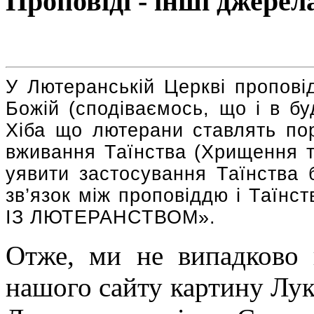
Проповіді - інші джерел
У Лютеранській Церкві пропові
Божій (сподіваємось, що і в буд
Хіба що лютерани ставлять по
вживання Таїнства (Хрищення т
уявити застосування Таїнства 
зв’язок між проповіддю і Таїн
ІЗ ЛЮТЕРАНСТВОМ».
Отже, ми не випадково 
нашого сайту картину Лу