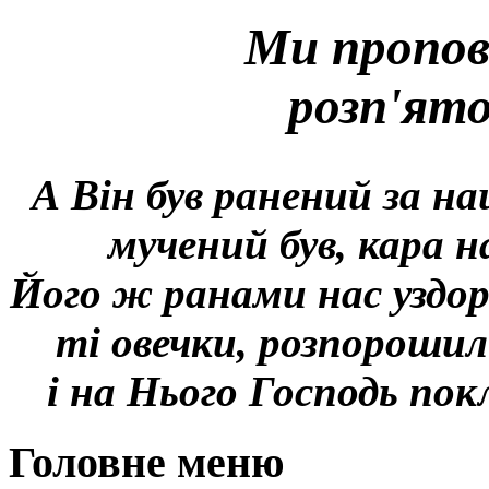
Ми пропов
розп'ят
А Він був ранений за на
мучений був, кара н
Його ж ранами нас уздор
ті овечки, розпорошил
і на Нього Господь покл
Головне меню