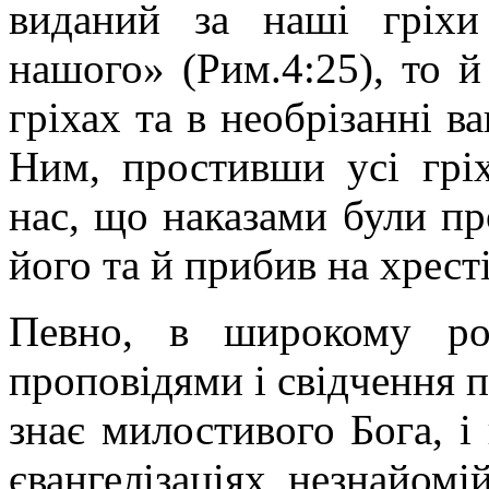
виданий за наші гріхи
нашого» (Рим.4:25), то й
гріхах та в необрізанні в
Ним, простивши усі грі
нас, що наказами були про
його та й прибив на хресті
Певно, в широкому ро
проповідями і свідчення п
знає милостивого Бога, і
євангелізаціях незнайом