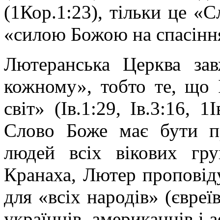
(1Кор.1:23), тільки це «С
«силою Божою на спасінн
Лютеранська Церква зав
кожному», тобто те, що І
світ» (Ів.1:29, Ів.3:16, 
Слово Боже має бути пр
людей всіх вікових гр
Кранаха, Лютер проповідує
для «всіх народів» (євреїв
українців, американців і 